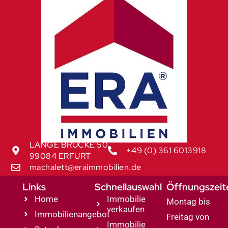
LANGE BRÜCKE 50
+49 (0) 361 6013918
99084 ERFURT
machalett@eraimmobilien.de
Links
Schnellauswahl
Öffnungszeit
Home
Immobilie
Montag bis
verkaufen
Immobilienangebot
Freitag von
Immobilie