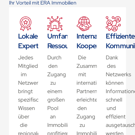
Ihr Vorteil mit ERA Immobilien
Lokale
Umfangreiche
Internationale
Effiziente
Expertise
Ressourcen
Kooperation
Kommunik
Jedes
Durch
Die
Dank
Mitglied
den
Zusammenarbeit
des
im
Zugang
mit
Netzwerks
Netzwerk
zu
internationalen
können
bringt
einem
Partnern
Information
spezifisches
großen
erleichtert
schnell
Wissen
Pool
den
und
über
an
Zugang
effizient
die
Immobilienangeboten
zu
ausgetausc
regionalen
profitieren
Immobilien
werden,