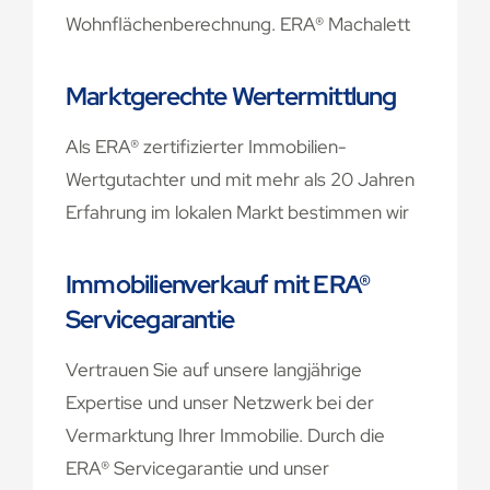
Wohnflächenberechnung. ERA® Machalett
Immobilien erstellt bei Banken akzeptierte
Wohnflächenberechnungen und auch
Marktgerechte Wertermittlung
Grundrisse.
Als ERA® zertifizierter Immobilien-
Zur Wohnflächenberechnung
Wertgutachter und mit mehr als 20 Jahren
Erfahrung im lokalen Markt bestimmen wir
den Wert Ihrer Immobilie für die
Planungssicherheit im gesamten
Immobilienverkauf mit ERA®
Verkaufsprozess Ihrer Immobilie.
Servicegarantie
Zur Wertermittlung
Vertrauen Sie auf unsere langjährige
Expertise und unser Netzwerk bei der
Vermarktung Ihrer Immobilie. Durch die
ERA® Servicegarantie und unser