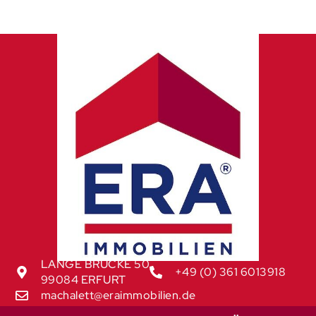
LANGE BRÜCKE 50
+49 (0) 361 6013918
99084 ERFURT
machalett@eraimmobilien.de