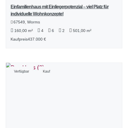
Einfamilienhaus mit Einliegerpotenzial – viel Platz für
individuelle Wohnkonzepte!
67549, Worms
160,00 m²
4
6
2
501,00 m²
Kaufpreis
437.000 €
Verfügbar
Kauf