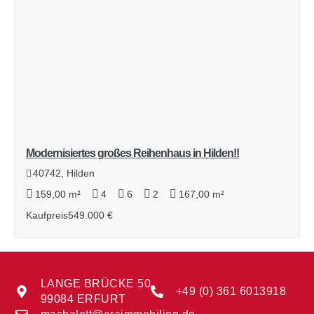
Modernisiertes großes Reihenhaus in Hilden!!
40742, Hilden
159,00 m²
4
6
2
167,00 m²
Kaufpreis
549.000 €
LANGE BRÜCKE 50
+49 (0) 361 6013918
99084 ERFURT