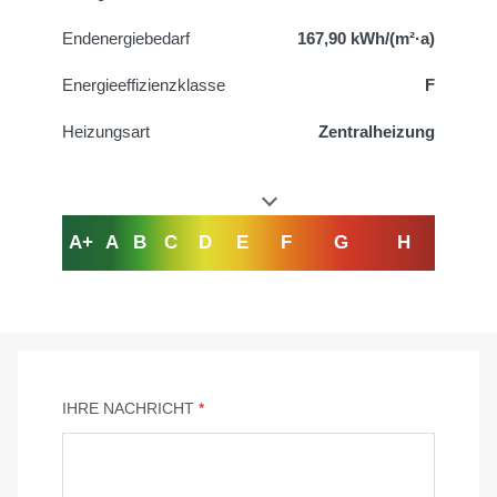
Endenergiebedarf
167,90 kWh/(m²·a)
Energieeffizienzklasse
F
Heizungsart
Zentralheizung
A+
A
B
C
D
E
F
G
H
IHRE NACHRICHT
*