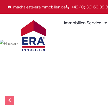
machalett@eraimmobilien.de
+49 (0) 361 6013918
Immobilien Service