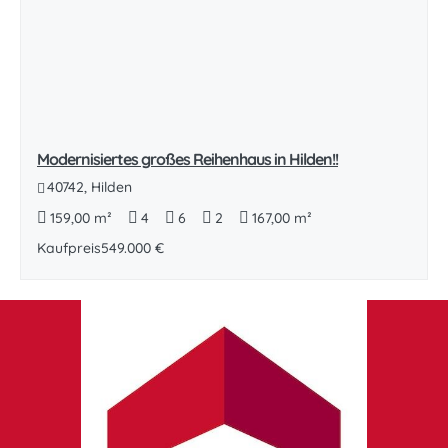
Modernisiertes großes Reihenhaus in Hilden!!
40742, Hilden
159,00 m²
4
6
2
167,00 m²
Kaufpreis
549.000 €