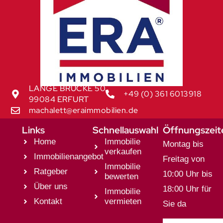
LANGE BRÜCKE 50
+49 (0) 361 6013918
99084 ERFURT
machalett@eraimmobilien.de
Links
Schnellauswahl
Öffnungszeit
Home
Immobilie
Montag bis
verkaufen
Immobilienangebot
Freitag von
Immobilie
Ratgeber
10:00 Uhr bis
bewerten
Über uns
18:00 Uhr für
Immobilie
Kontakt
vermieten
Sie da