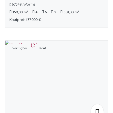
67549, Worms
160,00 m²
4
6
2
501,00 m²
Kaufpreis
437.000 €
Verfügbar
Kauf