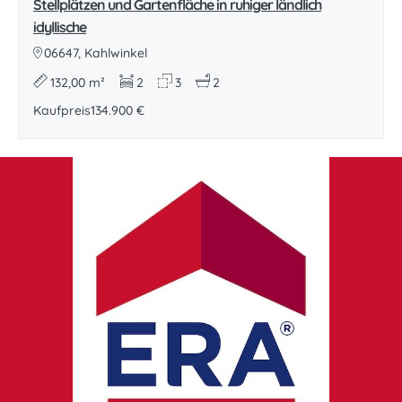
Stellplätzen und Gartenfläche in ruhiger ländlich
idyllische
06647, Kahlwinkel
132,00 m²
2
3
2
Kaufpreis
134.900 €