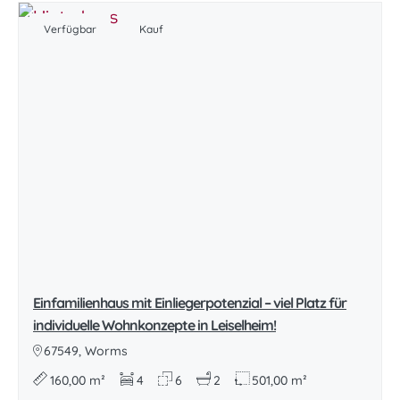
Verfügbar
Kauf
Einfamilienhaus mit Einliegerpotenzial – viel Platz für
individuelle Wohnkonzepte in Leiselheim!
67549, Worms
160,00 m²
4
6
2
501,00 m²