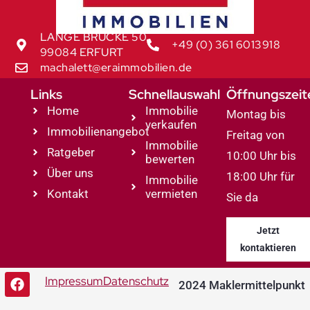
LANGE BRÜCKE 50
+49 (0) 361 6013918
99084 ERFURT
machalett@eraimmobilien.de
Links
Schnellauswahl
Öffnungszeit
Home
Immobilie
Montag bis
verkaufen
Immobilienangebot
Freitag von
Immobilie
Ratgeber
10:00 Uhr bis
bewerten
Über uns
18:00 Uhr für
Immobilie
Kontakt
vermieten
Sie da
Jetzt
kontaktieren
Impressum
Datenschutz
2024 Maklermittelpunkt