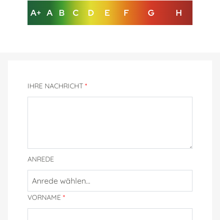
A+
A
B
C
D
E
F
G
H
IHRE NACHRICHT
*
ANREDE
VORNAME
*