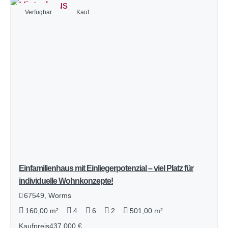
Verfügbar
Kauf
Einfamilienhaus mit Einliegerpotenzial – viel Platz für
individuelle Wohnkonzepte!
67549, Worms
160,00 m²
4
6
2
501,00 m²
Kaufpreis
437.000 €