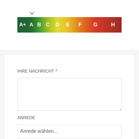
A+
A
B
C
D
E
F
G
H
IHRE NACHRICHT
*
ANREDE