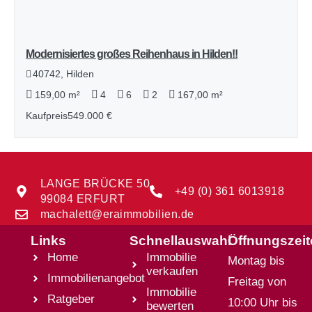
Modernisiertes großes Reihenhaus in Hilden!!
40742, Hilden
159,00 m²
4
6
2
167,00 m²
Kaufpreis
549.000 €
LANGE BRÜCKE 50
+49 (0) 361 6013918
99084 ERFURT
machalett@eraimmobilien.de
Links
Schnellauswahl
Öffnungszei
Home
Immobilie
Montag bis
verkaufen
Immobilienangebot
Freitag von
Immobilie
Ratgeber
10:00 Uhr bis
bewerten