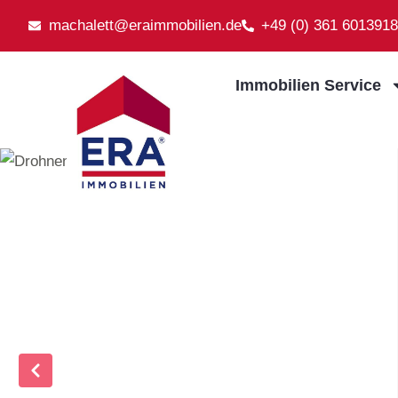
machalett@eraimmobilien.de
+49 (0) 361 6013918
Immobilien Service