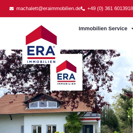
machalett@eraimmobilien.de
+49 (0) 361 6013918
Immobilien Service