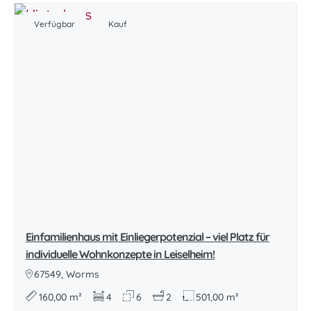
Verfügbar
Kauf
Einfamilienhaus mit Einliegerpotenzial – viel Platz für
individuelle Wohnkonzepte in Leiselheim!
67549, Worms
160,00 m²
4
6
2
501,00 m²