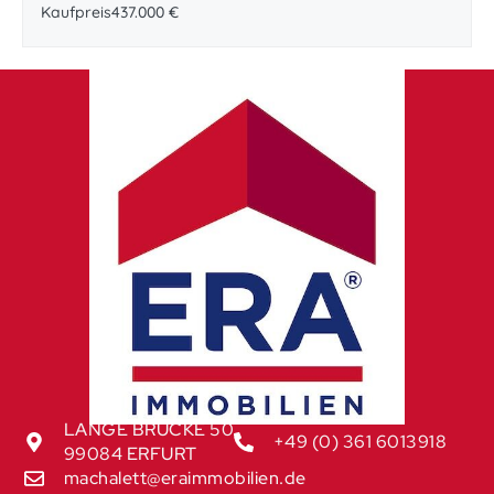
Kaufpreis
437.000 €
LANGE BRÜCKE 50
+49 (0) 361 6013918
99084 ERFURT
machalett@eraimmobilien.de