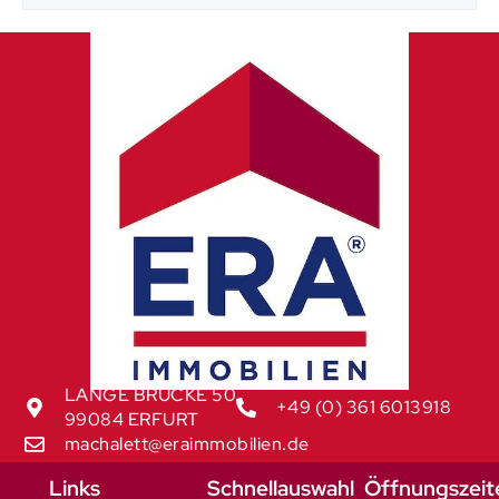
LANGE BRÜCKE 50
+49 (0) 361 6013918
99084 ERFURT
machalett@eraimmobilien.de
Links
Schnellauswahl
Öffnungszeit