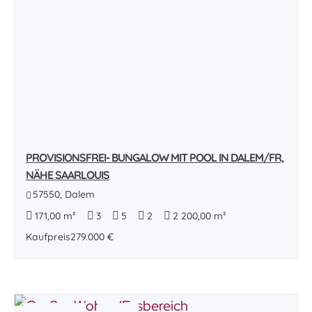
PROVISIONSFREI- BUNGALOW MIT POOL IN DALEM/FR,
NÄHE SAARLOUIS
57550, Dalem
171,00 m²
3
5
2
2 200,00 m²
Kaufpreis
279.000 €