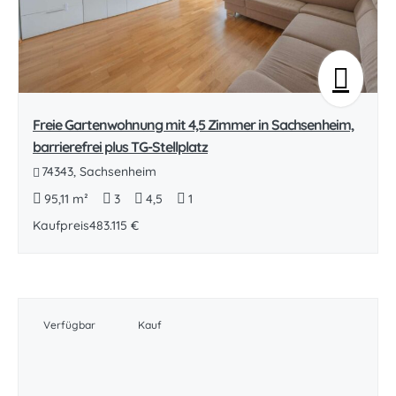
Freie Gartenwohnung mit 4,5 Zimmer in Sachsenheim,
barrierefrei plus TG-Stellplatz
74343, Sachsenheim
95,11 m²
3
4,5
1
Kaufpreis
483.115 €
Verfügbar
Kauf