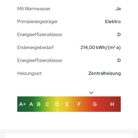
Mit Warmwasser
Ja
Primärenergieträger
Elektro
Energieeffizienzklasse
D
Endenergiebedarf
214,00 kWh/(m²·a)
Energieeffizienzklasse
D
Heizungsart
Zentralheizung
A+
A
B
C
D
E
F
G
H