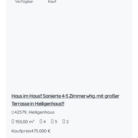
Verfügbar
Kauf
Haus im Haus!! Sanierte 4-5 Zimmerwhg. mit großer
Terrasse in Heiligenhaus!!!
42579, Heiligenhaus
150,00 m²
4
5
2
Kaufpreis
475.000 €