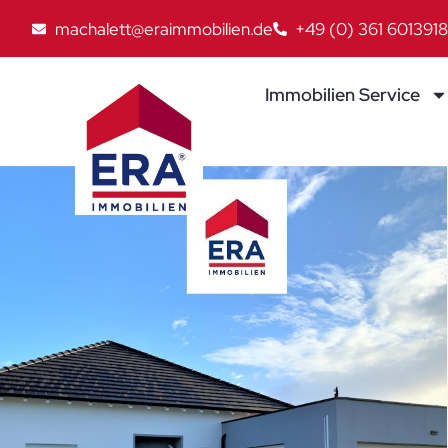
machalett@eraimmobilien.de
+49 (0) 361 6013918
Immobilien Service