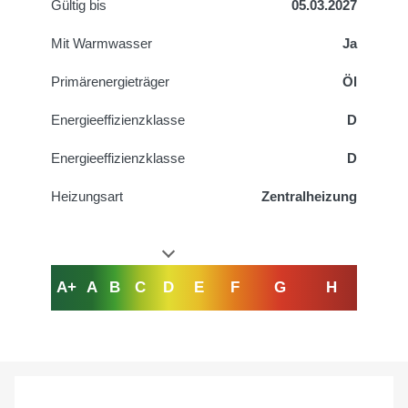
Gültig bis
05.03.2027
Mit Warmwasser
Ja
Primärenergieträger
Öl
Energieeffizienzklasse
D
Energieeffizienzklasse
D
Heizungsart
Zentralheizung
A+
A
B
C
D
E
F
G
H