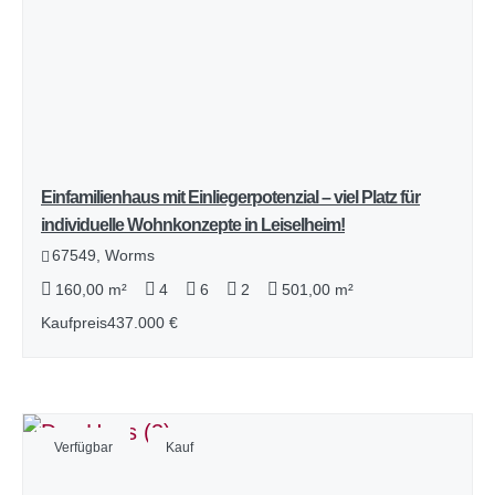
Einfamilienhaus mit Einliegerpotenzial – viel Platz für
individuelle Wohnkonzepte in Leiselheim!
67549, Worms
160,00 m²
4
6
2
501,00 m²
Kaufpreis
437.000 €
Verfügbar
Kauf