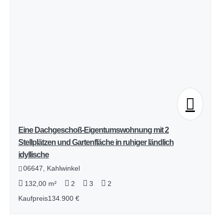
Eine Dachgeschoß-Eigentumswohnung mit 2
Stellplätzen und Gartenfläche in ruhiger ländlich
idyllische
06647, Kahlwinkel
132,00 m²
2
3
2
Kaufpreis
134.900 €