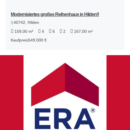
Modernisiertes großes Reihenhaus in Hilden!!
40742, Hilden
159,00 m²
4
6
2
167,00 m²
Kaufpreis
549.000 €