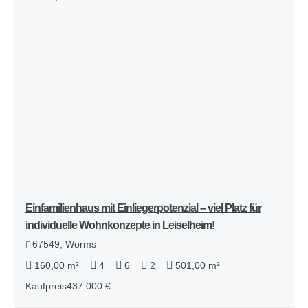
Einfamilienhaus mit Einliegerpotenzial – viel Platz für
individuelle Wohnkonzepte in Leiselheim!
67549, Worms
160,00 m²
4
6
2
501,00 m²
Kaufpreis
437.000 €