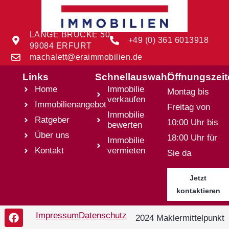
LANGE BRÜCKE 50
+49 (0) 361 6013918
99084 ERFURT
machalett@eraimmobilien.de
Links
Schnellauswahl
Öffnungszei
Home
Immobilie
Montag bis
verkaufen
Immobilienangebot
Freitag von
Immobilie
Ratgeber
10:00 Uhr bis
bewerten
Über uns
18:00 Uhr für
Immobilie
Kontakt
vermieten
Sie da
Jetzt
kontaktieren
Impressum
Datenschutz
2024 Maklermittelpunkt