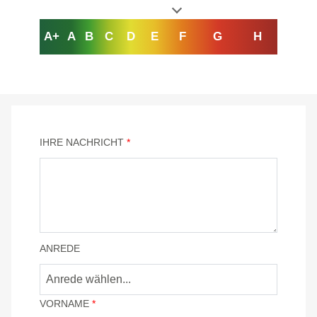
A+
A
B
C
D
E
F
G
H
IHRE NACHRICHT
*
ANREDE
VORNAME
*