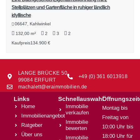
Stellplätzen und Gartenfläche in ruhiger ländlich
idyllische
06647, Kahlwinkel
132,00 m²
2
3
2
Kaufpreis
134.900 €
LANGE BRÜCKE 50
+49 (0) 361 6013918
99084 ERFURT
machalett@eraimmobilien.de
Links
Schnellauswahl
Öffnungszei
Home
Immobilie
Montag bis
verkaufen
Immobilienangebot
Freitag von
Immobilie
Ratgeber
10:00 Uhr bis
bewerten
Über uns
18:00 Uhr für
Immobilie