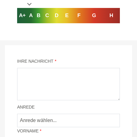
A+
A
B
C
D
E
F
G
H
IHRE NACHRICHT
*
ANREDE
VORNAME
*