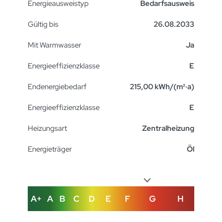
Energie­ausweistyp
Bedarfsausweis
Gültig bis
26.08.2033
Mit Warmwasser
Ja
Energieeffizienzklasse
E
Endenergiebedarf
215,00 kWh/(m²·a)
Energieeffizienzklasse
E
Heizungsart
Zentralheizung
Energieträger
Öl
A+
A
B
C
D
E
F
G
H