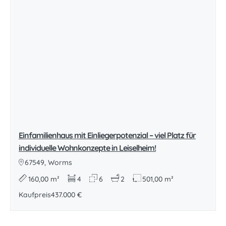
Einfamilienhaus mit Einliegerpotenzial – viel Platz für
individuelle Wohnkonzepte in Leiselheim!
67549, Worms
160,00 m²
4
6
2
501,00 m²
Kaufpreis
437.000 €