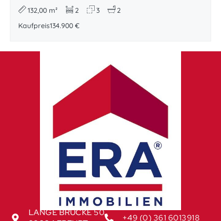
132,00 m²
2
3
2
Kaufpreis
134.900 €
LANGE BRÜCKE 50
+49 (0) 361 6013918