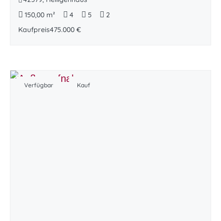
150,00 m²
4
5
2
Kaufpreis
475.000 €
Verfügbar
Kauf