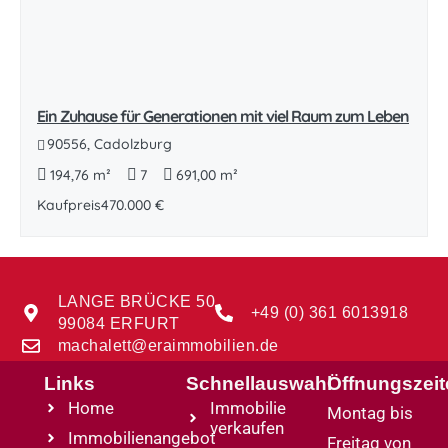
Ein Zuhause für Generationen mit viel Raum zum Leben
90556, Cadolzburg
194,76 m²
7
691,00 m²
Kaufpreis
470.000 €
LANGE BRÜCKE 50
+49 (0) 361 6013918
99084 ERFURT
machalett@eraimmobilien.de
Links
Schnellauswahl
Öffnungszei
Home
Immobilie
Montag bis
verkaufen
Immobilienangebot
Freitag von