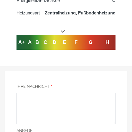
Energieeffizienzklasse
C
Heizungsart
Zentralheizung, Fußbodenheizung
A+
A
B
C
D
E
F
G
H
IHRE NACHRICHT
*
ANREDE