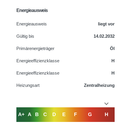
Energieausweis
Energieausweis
liegt vor
Gültig bis
14.02.2032
Primärenergieträger
Öl
Energieeffizienzklasse
H
Energieeffizienzklasse
H
Heizungsart
Zentralheizung
A+
A
B
C
D
E
F
G
H