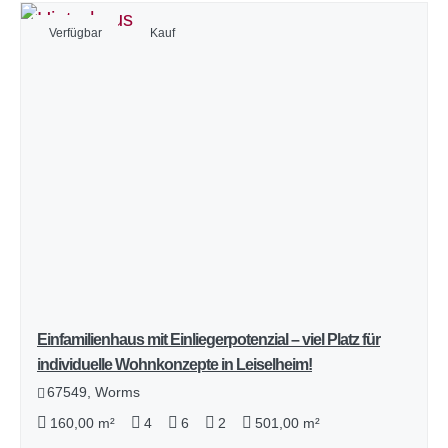
Verfügbar
Kauf
Einfamilienhaus mit Einliegerpotenzial – viel Platz für
individuelle Wohnkonzepte in Leiselheim!
67549, Worms
160,00 m²
4
6
2
501,00 m²