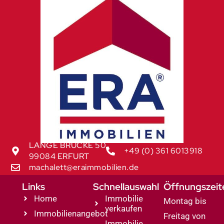
LANGE BRÜCKE 50
+49 (0) 361 6013918
99084 ERFURT
machalett@eraimmobilien.de
Links
Schnellauswahl
Öffnungszeit
Home
Immobilie
Montag bis
verkaufen
Immobilienangebot
Freitag von
Immobilie