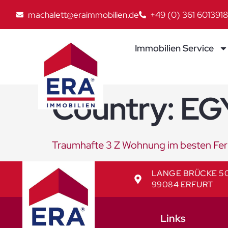
machalett@eraimmobilien.de
+49 (0) 361 6013918
Immobilien Service
Country:
EG
Traumhafte 3 Z Wohnung im besten Feri
LANGE BRÜCKE 5
99084 ERFURT
Links