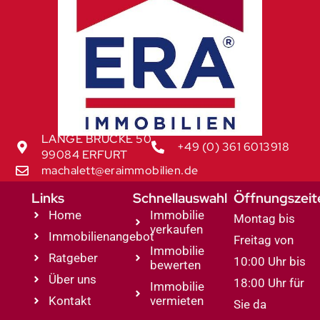
LANGE BRÜCKE 50
+49 (0) 361 6013918
99084 ERFURT
machalett@eraimmobilien.de
Links
Schnellauswahl
Öffnungszeit
Home
Immobilie
Montag bis
verkaufen
Immobilienangebot
Freitag von
Immobilie
Ratgeber
10:00 Uhr bis
bewerten
Über uns
18:00 Uhr für
Immobilie
Kontakt
vermieten
Sie da