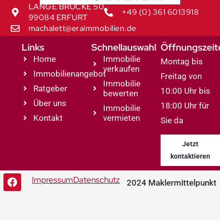
LANGE BRÜCKE 50
+49 (0) 361 6013918
99084 ERFURT
machalett@eraimmobilien.de
Links
Schnellauswahl
Öffnungszeit
Home
Immobilie
Montag bis
verkaufen
Immobilienangebot
Freitag von
Immobilie
Ratgeber
10:00 Uhr bis
bewerten
Über uns
18:00 Uhr für
Immobilie
Kontakt
vermieten
Sie da
Jetzt
kontaktieren
Impressum
Datenschutz
2024 Maklermittelpunkt