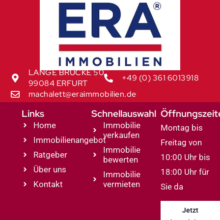
LANGE BRÜCKE 50
+49 (0) 361 6013918
99084 ERFURT
machalett@eraimmobilien.de
Links
Schnellauswahl
Öffnungszeit
Home
Immobilie
Montag bis
verkaufen
Immobilienangebot
Freitag von
Immobilie
Ratgeber
10:00 Uhr bis
bewerten
Über uns
18:00 Uhr für
Immobilie
Kontakt
vermieten
Sie da
Jetzt