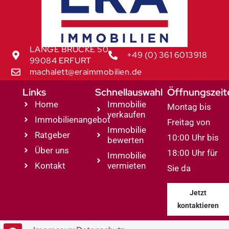
LANGE BRÜCKE 50
+49 (0) 361 6013918
99084 ERFURT
machalett@eraimmobilien.de
Links
Schnellauswahl
Öffnungszeit
Home
Immobilie
Montag bis
verkaufen
Immobilienangebot
Freitag von
Immobilie
Ratgeber
10:00 Uhr bis
bewerten
Über uns
18:00 Uhr für
Immobilie
Kontakt
vermieten
Sie da
Jetzt
kontaktieren