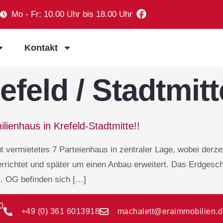
Mo - Fr: 10.00 Uhr bis 18.00 Uhr
Kontakt
efeld / Stadtmitt
ienhaus in Krefeld-Stadtmitte!!
ut vermietetes 7 Parteienhaus in zentraler Lage, wobei derze
richtet und später um einen Anbau erweitert. Das Erdgeschoß
. OG befinden sich […]
0
+49 (0) 361 6013918
machalett@eraimmobilien.