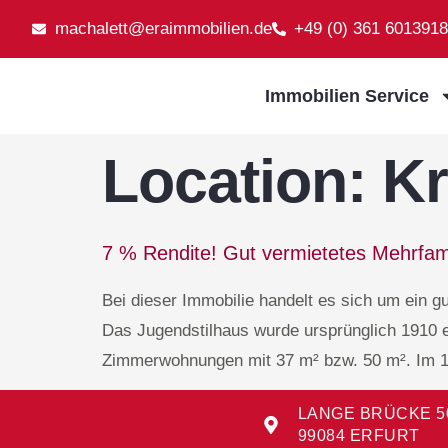
machalett@eraimmobilien.de
+49 (0) 361 6013918
Immobilien Service
Location:
Kr
7 % Rendite! Gut vermietetes Mehrfamil
Bei dieser Immobilie handelt es sich um ein g
Das Jugendstilhaus wurde ursprünglich 1910 er
Zimmerwohnungen mit 37 m² bzw. 50 m². Im 1
LANGE BRÜCKE 5
99084 ERFURT