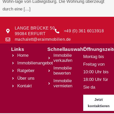
Wohn-lage von Ludwigsburg. Die Wohnung überzeugt
durch eine […]
LANGE BRÜCKE 50
+49 (0) 361 6013918
99084 ERFURT
machalett@eraimmobilien.de
Links
Schnellauswahl
Öffnungszei
Home
Immobilie
Montag bis
verkaufen
Immobilienangebot
Freitag von
Immobilie
Ratgeber
10:00 Uhr bis
bewerten
Über uns
18:00 Uhr für
Immobilie
Kontakt
vermieten
Sie da
Jetzt
kontaktieren