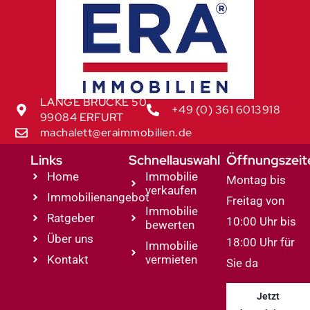
LANGE BRÜCKE 50
+49 (0) 361 6013918
99084 ERFURT
machalett@eraimmobilien.de
Links
Schnellauswahl
Öffnungszeit
Home
Immobilie
Montag bis
verkaufen
Immobilienangebot
Freitag von
Immobilie
Ratgeber
10:00 Uhr bis
bewerten
Über uns
18:00 Uhr für
Immobilie
Kontakt
vermieten
Sie da
Jetzt