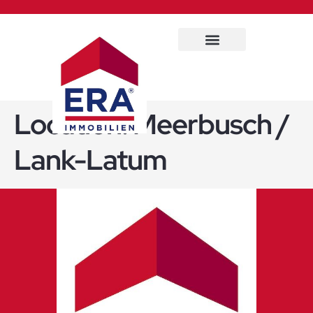
Immobilien Service
Location:
Meerbusch /
Lank-Latum