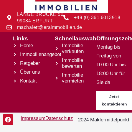
LANGE BRÜCKE 50
+49 (0) 361 6013918
99084 ERFURT
machalett@eraimmobilien.de
Links
Schnellauswahl
Öffnungszei
Home
Immobilie
Montag bis
verkaufen
Immobilienangebot
Freitag von
Immobilie
Ratgeber
10:00 Uhr bis
bewerten
Über uns
18:00 Uhr für
Immobilie
Kontakt
vermieten
Sie da
Jetzt
kontaktieren
Impressum
Datenschutz
2024 Maklermittelpunkt