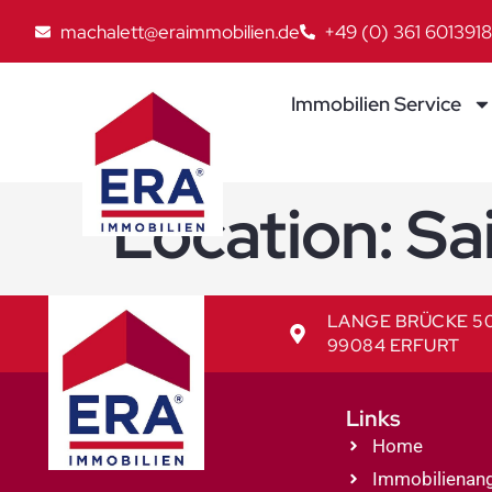
machalett@eraimmobilien.de
+49 (0) 361 6013918
Immobilien Service
Location:
Sa
LANGE BRÜCKE 5
99084 ERFURT
Links
Home
Immobilienan