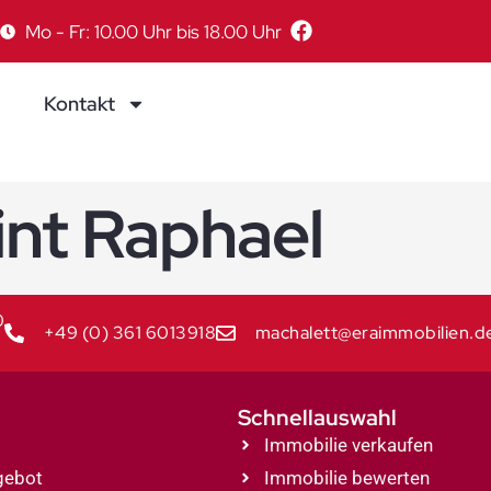
Mo - Fr: 10.00 Uhr bis 18.00 Uhr
Kontakt
int Raphael
0
+49 (0) 361 6013918
machalett@eraimmobilien.d
Schnellauswahl
Immobilie verkaufen
gebot
Immobilie bewerten