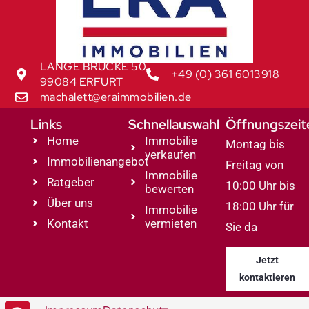
LANGE BRÜCKE 50
+49 (0) 361 6013918
99084 ERFURT
machalett@eraimmobilien.de
Links
Schnellauswahl
Öffnungszeit
Home
Immobilie
Montag bis
verkaufen
Immobilienangebot
Freitag von
Immobilie
Ratgeber
10:00 Uhr bis
bewerten
Über uns
18:00 Uhr für
Immobilie
Kontakt
vermieten
Sie da
Jetzt
kontaktieren