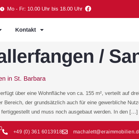
Mo - Fr: 10.00 Uhr bis 18.00 Uhr
Kontakt
llerfangen / Sa
en in St. Barbara
erfügt über eine Wohnfläche von ca. 155 m², verteilt auf dr
r Bereich, der grundsätzlich auch für eine gewerbliche Nut
 fertiggestellt und muss noch ausgebaut werden. In den […]
0
+49 (0) 361 6013918
machalett@eraimmobilien.