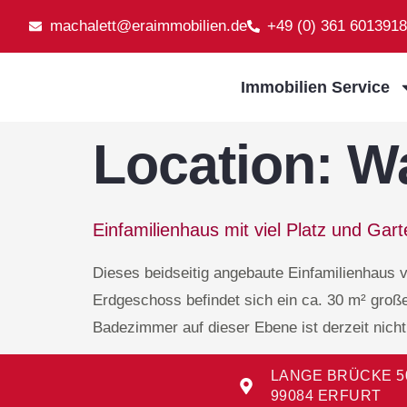
machalett@eraimmobilien.de
+49 (0) 361 6013918
Immobilien Service
Location:
Wa
Einfamilienhaus mit viel Platz und Gart
Dieses beidseitig angebaute Einfamilienhaus v
Erdgeschoss befindet sich ein ca. 30 m² große
Badezimmer auf dieser Ebene ist derzeit nicht
LANGE BRÜCKE 5
99084 ERFURT