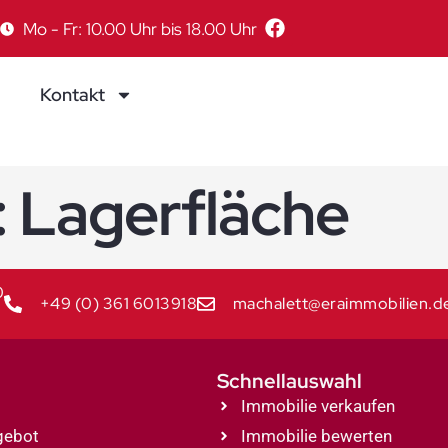
Mo - Fr: 10.00 Uhr bis 18.00 Uhr
Kontakt
:
Lagerfläche
0
+49 (0) 361 6013918
machalett@eraimmobilien.d
Schnellauswahl
Immobilie verkaufen
gebot
Immobilie bewerten