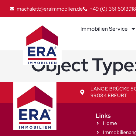
machalett@eraimmobilien.de
+49 (0) 361 6013918
Immobilien Service
Object Type
LANGE BRÜCKE 5
99084 ERFURT
Links
Home
Immobilienan