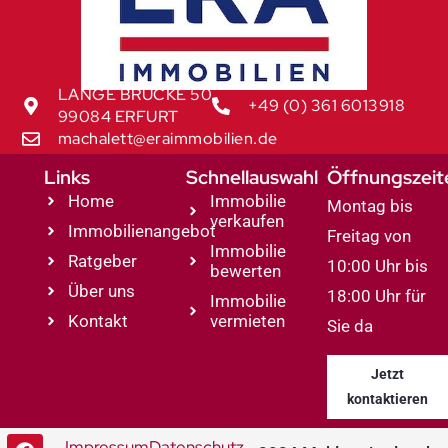
LANGE BRÜCKE 50
+49 (0) 361 6013918
99084 ERFURT
machalett@eraimmobilien.de
Links
Schnellauswahl
Öffnungszeit
Home
Immobilie
Montag bis
verkaufen
Immobilienangebot
Freitag von
Immobilie
Ratgeber
10:00 Uhr bis
bewerten
Über uns
18:00 Uhr für
Immobilie
Kontakt
vermieten
Sie da
Jetzt
kontaktieren
Impressum
Datenschutz