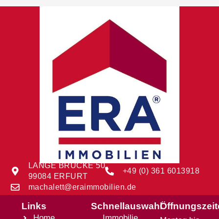
LANGE BRÜCKE 50
+49 (0) 361 6013918
99084 ERFURT
machalett@eraimmobilien.de
Links
Schnellauswahl
Öffnungszei
Home
Immobilie