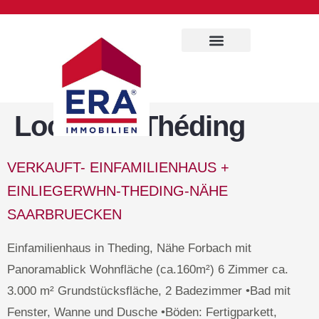
Immobilien Service
Location:
Théding
VERKAUFT- EINFAMILIENHAUS +
EINLIEGERWHN-THEDING-NÄHE
SAARBRUECKEN
Einfamilienhaus in Theding, Nähe Forbach mit
Panoramablick Wohnfläche (ca.160m²) 6 Zimmer ca.
3.000 m² Grundstücksfläche, 2 Badezimmer •Bad mit
Fenster, Wanne und Dusche •Böden: Fertigparkett,